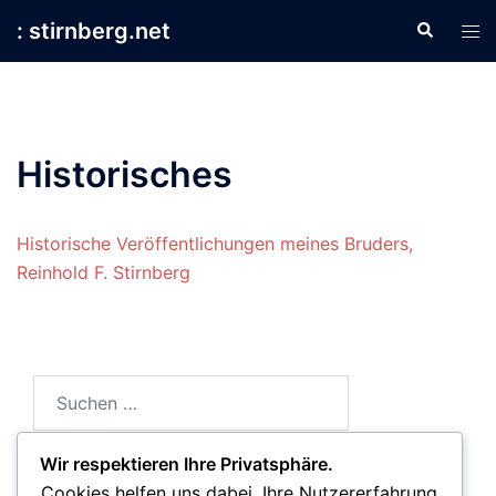
Zum
: stirnberg.net
Suche
Men
Inhalt
ums
springen
Historisches
Historische Veröffentlichungen meines Bruders,
Reinhold F. Stirnberg
Suchen
nach:
Wir respektieren Ihre Privatsphäre.
Cookies helfen uns dabei, Ihre Nutzererfahrung