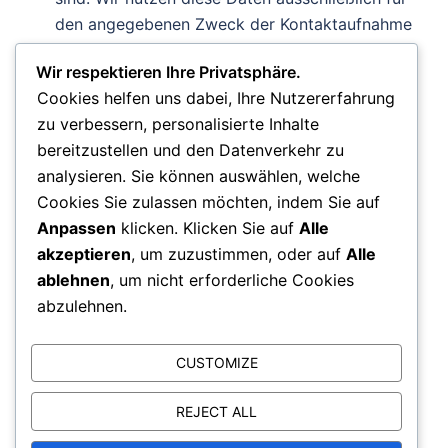
den angegebenen Zweck der Kontaktaufnahme
und Kommunikation;
Rechtsgrundlagen:
Wir respektieren Ihre Privatsphäre.
Vertragserfüllung und vorvertragliche Anfragen
Cookies helfen uns dabei, Ihre Nutzererfahrung
(Art. 6 Abs. 1 S. 1 lit. b) DSGVO), Berechtigte
zu verbessern, personalisierte Inhalte
Interessen (Art. 6 Abs. 1 S. 1 lit. f) DSGVO).
bereitzustellen und den Datenverkehr zu
analysieren. Sie können auswählen, welche
Erstellt mit kostenlosem Datenschutz-Generator.de
Cookies Sie zulassen möchten, indem Sie auf
von Dr. Thomas Schwenke
Anpassen
klicken. Klicken Sie auf
Alle
akzeptieren
, um zuzustimmen, oder auf
Alle
ablehnen
, um nicht erforderliche Cookies
abzulehnen.
Suchen
nach:
CUSTOMIZE
REJECT ALL