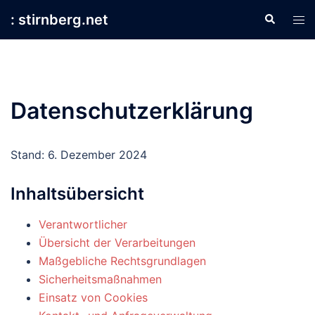
Zum
: stirnberg.net
Suche
Men
Inhalt
ums
springen
Datenschutzerklärung
Stand: 6. Dezember 2024
Inhaltsübersicht
Verantwortlicher
Übersicht der Verarbeitungen
Maßgebliche Rechtsgrundlagen
Sicherheitsmaßnahmen
Einsatz von Cookies